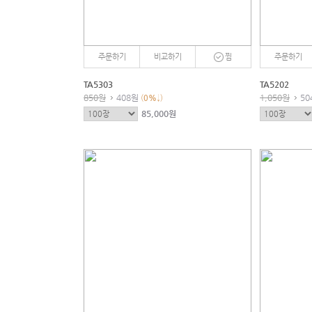
주문하기
비교하기
찜
주문하기
TA5303
TA5202
850원
408원
1,050원
50
(
0
%
↓)
85,000원