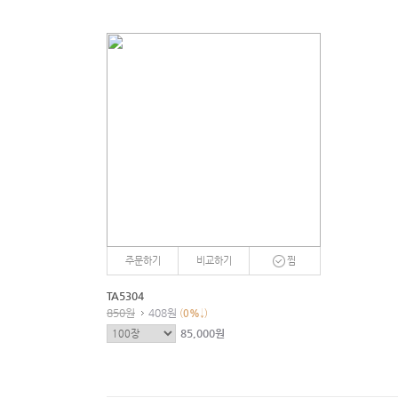
주문하기
비교하기
찜
TA5304
850원
408원
(
0
%
↓)
85,000원