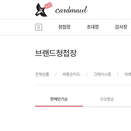
청첩장
초대장
감사장
브랜드청첩장
전체상품
바른손카드
그레이스문
아
판매인기순
신상품순