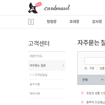
청첩장
초대장
감사장
자주묻는 
고객센터
주문가이드
자주묻는 질문
주문
|
샘플
1:1 고객상담실
전체
공지사항
Q
청첩장 샘플 신
제작사례
Q
봉투에 요금별납