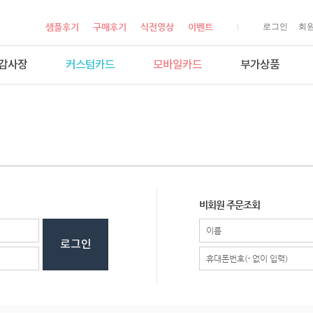
샘플후기
구매후기
식전영상
이벤트
로그인
회
감사장
커스텀카드
모바일카드
부가상품
비회원 주문조회